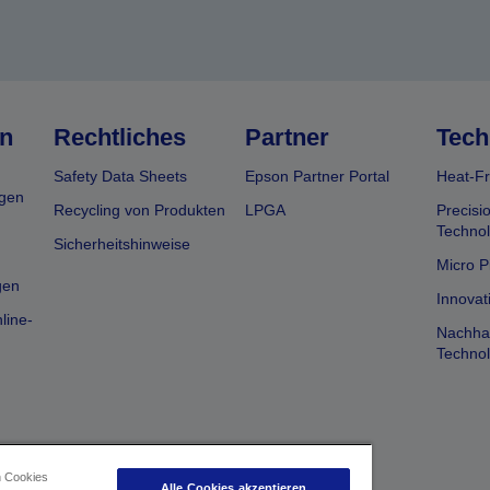
n
Rechtliches
Partner
Tech
Safety Data Sheets
Epson Partner Portal
Heat-Fr
gen
Recycling von Produkten
LPGA
Precisi
Technol
Sicherheitshinweise
Micro P
gen
Innovat
line-
Nachhal
Technol
n Cookies
Alle Cookies akzeptieren