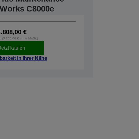
orWorks C8000e
3.808,00 €
t. (3.200,00 € ohne MwSt.)
Jetzt kaufen
barkeit in Ihrer Nähe