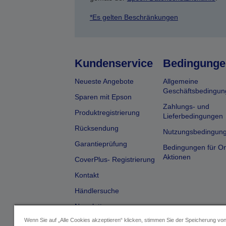
*Es gelten Beschränkungen
Kundenservice
Bedingunge
Neueste Angebote
Allgemeine
Geschäftsbedingun
Sparen mit Epson
Zahlungs- und
Produktregistrierung
Lieferbedingungen
Rücksendung
Nutzungsbedingun
Garantieprüfung
Bedingungen für On
Aktionen
CoverPlus- Registrierung
Kontakt
Händlersuche
Newsletter
Wenn Sie auf „Alle Cookies akzeptieren“ klicken, stimmen Sie der Speicherung vo