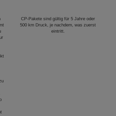
n
CP-Pakete sind gültig für 5 Jahre oder
mt
500 km Druck, je nachdem, was zuerst
u
eintritt.
ur
kt
b
zu
,
b
t