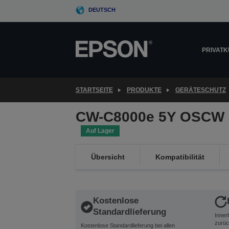
Skip
DEUTSCH
to
main
content
PRIVAT
STARTSEITE
PRODUKTE
GERÄTESCHUTZ
CW-C8000e 5Y OSCW 
Auf Lager
Übersicht
Kompatibilität
Kostenlose
Standardlieferung
Inner
zurüc
Kostenlose Standardlieferung bei allen