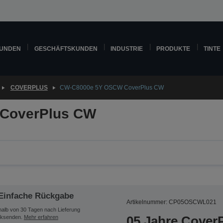
KUNDEN
GESCHÄFTSKUNDEN
INDUSTRIE
PRODUKTE
TINTE
COVERPLUS
CW-C8000e 5Y OSCW CoverPlus CW
CoverPlus CW
Einfache Rückgabe
Artikelnummer: CP05OSCWL021
halb von 30 Tagen nach Lieferung
05 Jahre Cover
ksenden.
Mehr erfahren