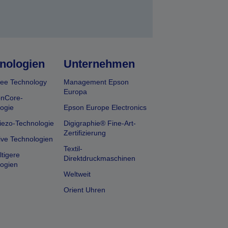
nologien
Unternehmen
ee Technology
Management Epson
Europa
onCore-
ogie
Epson Europe Electronics
iezo-Technologie
Digigraphie® Fine-Art-
Zertifizierung
ive Technologien
Textil-
tigere
Direktdruckmaschinen
ogien
Weltweit
Orient Uhren