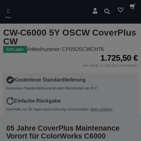
Skip
to
Suchen
main
Menü
content
CW-C6000 5Y OSCW CoverPlus
CW
Artikelnummer: CP05OSCWCH76
Auf Lager
1.725,50 €
inkl. MwSt. (1.450,00 € ohne MwSt.)
Kostenlose Standardlieferung
Kostenlose Standardlieferung bei allen Bestellungen ab 25 €
Einfache Rückgabe
Innerhalb von 30 Tagen nach Lieferung zurücksenden.
Mehr erfahren
05 Jahre CoverPlus Maintenance
Vorort für ColorWorks C6000