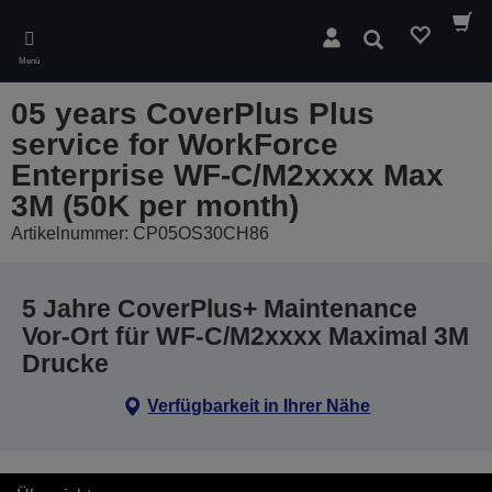
Skip
to
Suchen
main
Menü
content
05 years CoverPlus Plus
service for WorkForce
Enterprise WF-C/M2xxxx Max
3M (50K per month)
Artikelnummer: CP05OS30CH86
5 Jahre CoverPlus+ Maintenance
Vor-Ort für WF-C/M2xxxx Maximal 3M
Drucke
Verfügbarkeit in Ihrer Nähe