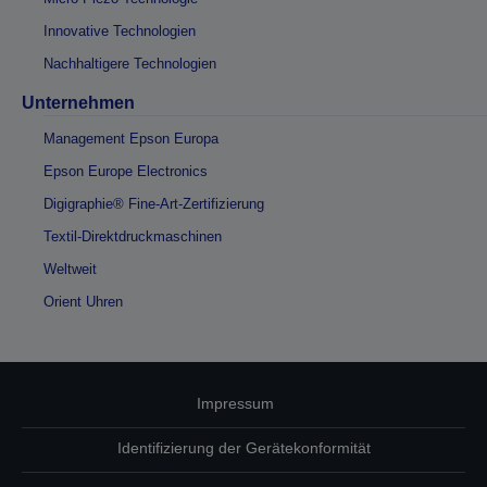
Innovative Technologien
Nachhaltigere Technologien
Unternehmen
Management Epson Europa
Epson Europe Electronics
Digigraphie® Fine-Art-Zertifizierung
Textil-Direktdruckmaschinen
Weltweit
Orient Uhren
Impressum
Identifizierung der Gerätekonformität