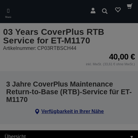
Skip
to
Suchen
main
Menü
content
03 Years CoverPlus RTB
Service for ET-M1170
Artikelnummer: CP03RTBSCH44
40,00 €
inkl. MwSt. (33,61 € ohne MwSt.)
3 Jahre CoverPlus Maintenance
Return-to-Base (RTB)-Service für ET-
M1170
Verfügbarkeit in Ihrer Nähe
Übersicht