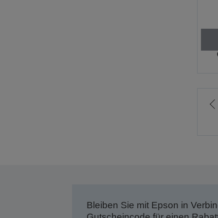
Z
v
S
Bleiben Sie mit Epson in Verbin
Gutscheincode für einen Rabat