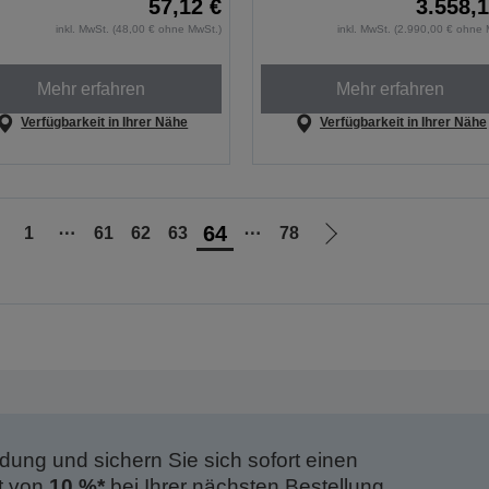
57,12 €
3.558,1
inkl. MwSt. (48,00 € ohne MwSt.)
inkl. MwSt. (2.990,00 € ohne 
Mehr erfahren
Mehr erfahren
Verfügbarkeit in Ihrer Nähe
Verfügbarkeit in Ihrer Nähe
64
1
⋯
61
62
63
⋯
78
ur
Zur
orherigen
nächsten
eite
Seite
dung und sichern Sie sich sofort einen
t von
10 %*
bei Ihrer nächsten Bestellung.