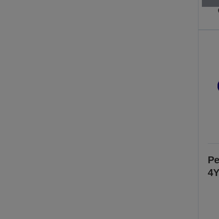
Pe
4Y