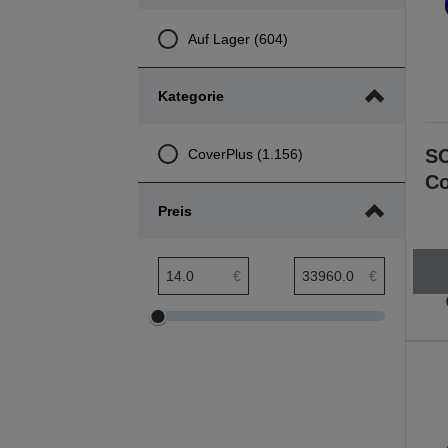
Auf Lager (604)
Kategorie
SC
CoverPlus (1.156)
Co
Preis
Preis min. Bereich
Preis max. Bereich
€
€
Preis
Preis
min.
max.
Bereich
Bereich
anpassen
anpassen