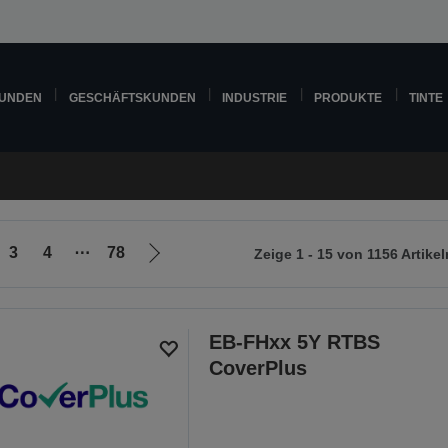
KUNDEN
GESCHÄFTSKUNDEN
INDUSTRIE
PRODUKTE
TINTE
3
4
⋯
78
Zeige 1 - 15 von 1156 Artikel
Zur
nächsten
Seite
EB-FHxx 5Y RTBS
CoverPlus