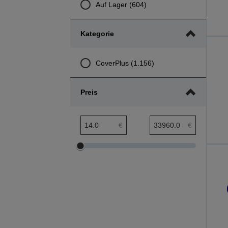
Auf Lager (604)
Kategorie
CoverPlus (1.156)
Preis
Preis min. Bereich
Preis max. Bereich
€
€
Preis
Preis
min.
max.
Bereich
Bereich
anpassen
anpassen