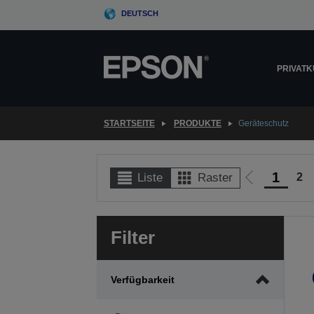
Skip
DEUTSCH
to
main
content
PRIVAT
STARTSEITE
PRODUKTE
Geräteschutz
1
2
Liste
Raster
Zur
vorherigen
Seite
Filter
Verfügbarkeit