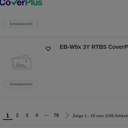
Schnellansicht
EB-W5x 3Y RTBS CoverP
Schnellansicht
1
2
3
4
⋯
78
Zeige 1 - 15 von 1156 Artikel
ur
Zur
orherigen
nächsten