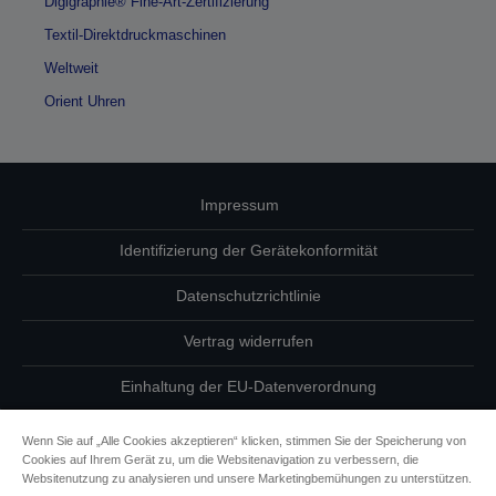
Digigraphie® Fine-Art-Zertifizierung
Textil-Direktdruckmaschinen
Weltweit
Orient Uhren
Impressum
Identifizierung der Gerätekonformität
Datenschutzrichtlinie
Vertrag widerrufen
Einhaltung der EU-Datenverordnung
Fragen zum Datenschutz
Wenn Sie auf „Alle Cookies akzeptieren“ klicken, stimmen Sie der Speicherung von
Cookies auf Ihrem Gerät zu, um die Websitenavigation zu verbessern, die
Informationen zu Cookies
Websitenutzung zu analysieren und unsere Marketingbemühungen zu unterstützen.