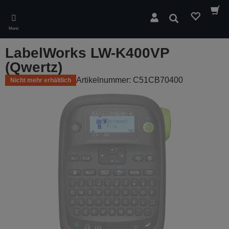
Skip
to
Suchen
main
Menü
content
LabelWorks LW-K400VP
(Qwertz)
Artikelnummer: C51CB70400
Nicht mehr erhältlich