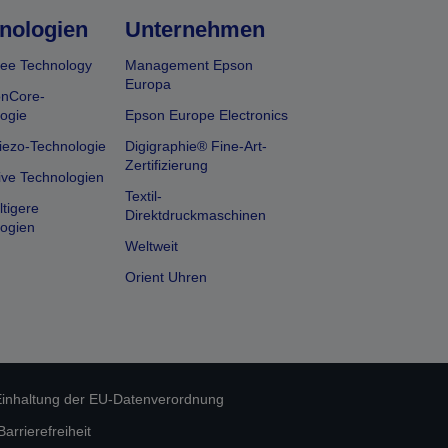
nologien
Unternehmen
ee Technology
Management Epson
Europa
onCore-
ogie
Epson Europe Electronics
iezo-Technologie
Digigraphie® Fine-Art-
Zertifizierung
ive Technologien
Textil-
tigere
Direktdruckmaschinen
ogien
Weltweit
Orient Uhren
inhaltung der EU-Datenverordnung
rrierefreiheit