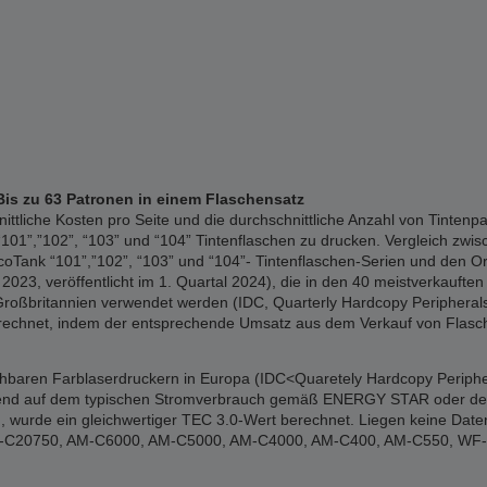
Bis zu 63 Patronen in einem Flaschensatz
liche Kosten pro Seite und die durchschnittliche Anzahl von Tintenpa
01”,”102”, “103” und “104” Tintenflaschen zu drucken. Vergleich zwisc
Tank “101”,”102”, “103” und “104”- Tintenflaschen-Serien und den Or
023, veröffentlicht im 1. Quartal 2024), die in den 40 meistverkauften 
Großbritannien verwendet werden (IDC, Quarterly Hardcopy Peripherals 
erechnet, indem der entsprechende Umsatz aus dem Verkauf von Flasch
ichbaren Farblaserdruckern in Europa (IDC<Quaretely Hardcopy Periphe
erend auf dem typischen Stromverbrauch gemäß ENERGY STAR oder den of
 wurde ein gleichwertiger TEC 3.0-Wert berechnet. Liegen keine Date
: WF-C20750, AM-C6000, AM-C5000, AM-C4000, AM-C400, AM-C550, W