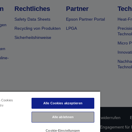
n
Rechtliches
Partner
Tech
Safety Data Sheets
Epson Partner Portal
Heat-Fr
gen
Recycling von Produkten
LPGA
Precisi
Technol
Sicherheitshinweise
Micro P
gen
Innovat
line-
Nachhal
Technol
n Cookies
Alle Cookies akzeptieren
 zu
erätekonformität
Datenschutzrichtlinie
Alle ablehnen
Vertrag widerrufen
E
atenschutz
Informationen zu Cookies
Epson Engagement für Ba
Cookie-Einstellungen