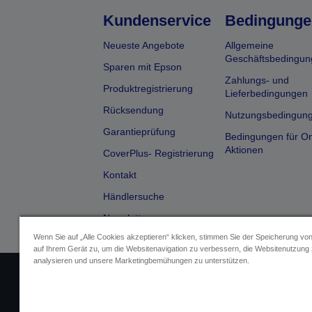
Kundenservice
Bedingunge
Neueste Angebote
Allgemeine
Geschäftsbedingun
Sparen mit Epson
Zahlungs- und
Produktregistrierung
Lieferbedingungen
Rücksendung
Nutzungsbedingun
Garantieprüfung
Bedingungen für On
Aktionen
CoverPlus- Registrierung
Kontakt
Händlersuche
Newsletter
Wenn Sie auf „Alle Cookies akzeptieren“ klicken, stimmen Sie der Speicherung vo
auf Ihrem Gerät zu, um die Websitenavigation zu verbessern, die Websitenutzung
analysieren und unsere Marketingbemühungen zu unterstützen.
Impressum
Identifizierung der G
Fragen zum D