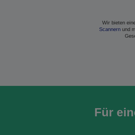
Wir bieten ei
Scannern
und me
Gesc
Für ei