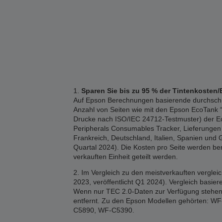
1.
Sparen Sie bis zu 95 % der Tintenkosten/
Auf Epson Berechnungen basierende durchschnitt
Anzahl von Seiten wie mit den Epson EcoTank “1
Drucke nach ISO/IEC 24712-Testmuster) der Eco
Peripherals Consumables Tracker, Lieferungen 2
Frankreich, Deutschland, Italien, Spanien und 
Quartal 2024). Die Kosten pro Seite werden b
verkauften Einheit geteilt werden.
2. Im Vergleich zu den meistverkauften vergle
2023, veröffentlicht Q1 2024). Vergleich basi
Wenn nur TEC 2.0-Daten zur Verfügung stehen,
entfernt. Zu den Epson Modellen gehörten
C5890, WF-C5390.