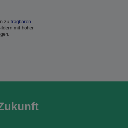
in zu
tragbaren
ildern mit hoher
ngen.
Zukunft