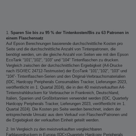
1.
Sparen Sie bis zu 95 % der Tintenkosten/Bis zu 63 Patronen in
einem Flaschensatz
Auf Epson Berechnungen basierende durchschnittliche Kosten pro
Seite und die durchschnittliche Anzahl von Tintenpatronen, die
benötigt werden, um die gleiche Anzahl von Seiten wie mit den Epson
EcoTank “101”,”102”, “103” und “104” Tintenflaschen zu drucken.
Vergleich zwischen der durchschnittlichen Ergiebigkeit (A4-Drucke
nach ISO/IEC 24712-Testmuster) der EcoTank “101”,”102”, “103” und
“104”- Tintenflaschen-Serien und den Original-Verbrauchsmaterialien
(IDC, Hardcopy Peripherals Consumables Tracker, Lieferungen 2023,
veröffentlicht im 1. Quartal 2024), die in den 40 meistverkauften A4-
Tintenstrahldruckern für Verbraucher in Frankreich, Deutschland,
Italien, Spanien und Großbritannien verwendet werden (IDC, Quarterly
Hardcopy Peripherals Tracker, Lieferungen 2023, veröffentlicht im 1.
Quartal 2024). Die Kosten pro Seite werden berechnet, indem der
entsprechende Umsatz aus dem Verkauf von Flaschen/Patronen und
die Ergiebigkeit der verkauften Einheit geteilt werden.
2. Im Vergleich zu den meistverkauften vergleichbaren
Farblaserdruckern in Europa (IDC<Quaretely Hardcopy Peripherals