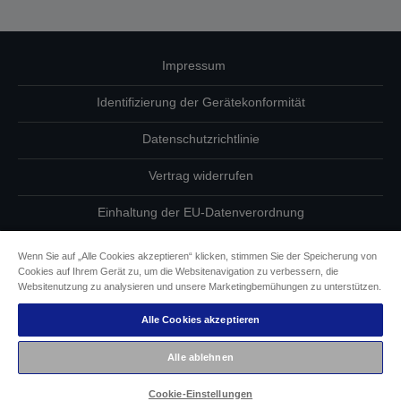
Impressum
Identifizierung der Gerätekonformität
Datenschutzrichtlinie
Vertrag widerrufen
Einhaltung der EU-Datenverordnung
Fragen zum Datenschutz
Wenn Sie auf „Alle Cookies akzeptieren“ klicken, stimmen Sie der Speicherung von
Cookies auf Ihrem Gerät zu, um die Websitenavigation zu verbessern, die
Informationen zu Cookies
Websitenutzung zu analysieren und unsere Marketingbemühungen zu unterstützen.
Alle Cookies akzeptieren
Epson Engagement für Barrierefreiheit
Alle ablehnen
Copyright © 2026 Seiko Epson
Cookie-Einstellungen