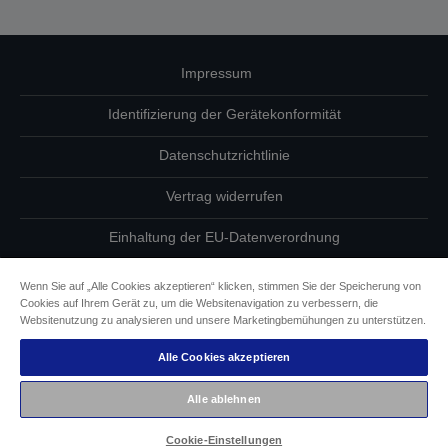
Impressum
Identifizierung der Gerätekonformität
Datenschutzrichtlinie
Vertrag widerrufen
Einhaltung der EU-Datenverordnung
Fragen zum Datenschutz
Wenn Sie auf „Alle Cookies akzeptieren“ klicken, stimmen Sie der Speicherung von
Cookies auf Ihrem Gerät zu, um die Websitenavigation zu verbessern, die
Informationen zu Cookies
Websitenutzung zu analysieren und unsere Marketingbemühungen zu unterstützen.
Alle Cookies akzeptieren
Epson Engagement für Barrierefreiheit
Alle ablehnen
Copyright © 2026 Seiko Epson
Cookie-Einstellungen