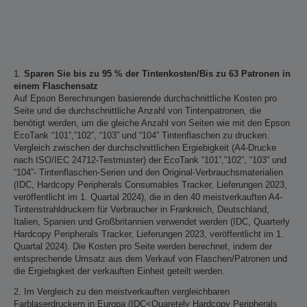
1.
Sparen Sie bis zu 95 % der Tintenkosten/Bis zu 63 Patronen in
einem Flaschensatz
Auf Epson Berechnungen basierende durchschnittliche Kosten pro
Seite und die durchschnittliche Anzahl von Tintenpatronen, die
benötigt werden, um die gleiche Anzahl von Seiten wie mit den Epson
EcoTank “101”,”102”, “103” und “104” Tintenflaschen zu drucken.
Vergleich zwischen der durchschnittlichen Ergiebigkeit (A4-Drucke
nach ISO/IEC 24712-Testmuster) der EcoTank “101”,”102”, “103” und
“104”- Tintenflaschen-Serien und den Original-Verbrauchsmaterialien
(IDC, Hardcopy Peripherals Consumables Tracker, Lieferungen 2023,
veröffentlicht im 1. Quartal 2024), die in den 40 meistverkauften A4-
Tintenstrahldruckern für Verbraucher in Frankreich, Deutschland,
Italien, Spanien und Großbritannien verwendet werden (IDC, Quarterly
Hardcopy Peripherals Tracker, Lieferungen 2023, veröffentlicht im 1.
Quartal 2024). Die Kosten pro Seite werden berechnet, indem der
entsprechende Umsatz aus dem Verkauf von Flaschen/Patronen und
die Ergiebigkeit der verkauften Einheit geteilt werden.
2. Im Vergleich zu den meistverkauften vergleichbaren
Farblaserdruckern in Europa (IDC<Quaretely Hardcopy Peripherals