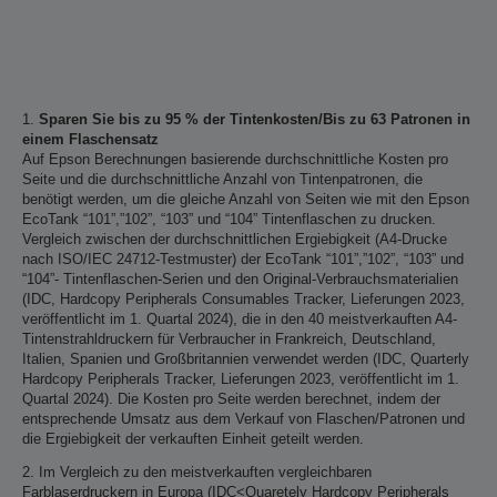
1.
Sparen Sie bis zu 95 % der Tintenkosten/Bis zu 63 Patronen in
einem Flaschensatz
Auf Epson Berechnungen basierende durchschnittliche Kosten pro
Seite und die durchschnittliche Anzahl von Tintenpatronen, die
benötigt werden, um die gleiche Anzahl von Seiten wie mit den Epson
EcoTank “101”,”102”, “103” und “104” Tintenflaschen zu drucken.
Vergleich zwischen der durchschnittlichen Ergiebigkeit (A4-Drucke
nach ISO/IEC 24712-Testmuster) der EcoTank “101”,”102”, “103” und
“104”- Tintenflaschen-Serien und den Original-Verbrauchsmaterialien
(IDC, Hardcopy Peripherals Consumables Tracker, Lieferungen 2023,
veröffentlicht im 1. Quartal 2024), die in den 40 meistverkauften A4-
Tintenstrahldruckern für Verbraucher in Frankreich, Deutschland,
Italien, Spanien und Großbritannien verwendet werden (IDC, Quarterly
Hardcopy Peripherals Tracker, Lieferungen 2023, veröffentlicht im 1.
Quartal 2024). Die Kosten pro Seite werden berechnet, indem der
entsprechende Umsatz aus dem Verkauf von Flaschen/Patronen und
die Ergiebigkeit der verkauften Einheit geteilt werden.
2. Im Vergleich zu den meistverkauften vergleichbaren
Farblaserdruckern in Europa (IDC<Quaretely Hardcopy Peripherals