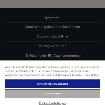
Impressum
Identifizierung der Gerätekonformität
Datenschutzrichtlinie
Vertrag widerrufen
Einhaltung der EU-Datenverordnung
Fragen zum Datenschutz
Wenn Sie auf „Alle Cookies akzeptieren“ klicken, stimmen Sie der Speicherung von
Cookies auf Ihrem Gerät zu, um die Websitenavigation zu verbessern, die
Informationen zu Cookies
Websitenutzung zu analysieren und unsere Marketingbemühungen zu unterstützen.
Alle Cookies akzeptieren
Epson Engagement für Barrierefreiheit
Alle ablehnen
Copyright © 2026 Seiko Epson
Cookie-Einstellungen