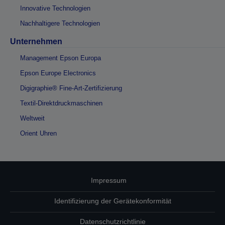
Innovative Technologien
Nachhaltigere Technologien
Unternehmen
Management Epson Europa
Epson Europe Electronics
Digigraphie® Fine-Art-Zertifizierung
Textil-Direktdruckmaschinen
Weltweit
Orient Uhren
Impressum
Identifizierung der Gerätekonformität
Datenschutzrichtlinie