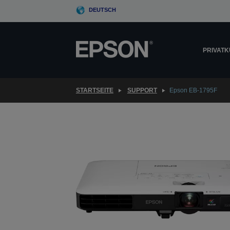
Skip
DEUTSCH
to
main
content
PRIVAT
STARTSEITE
SUPPORT
Epson EB-1795F