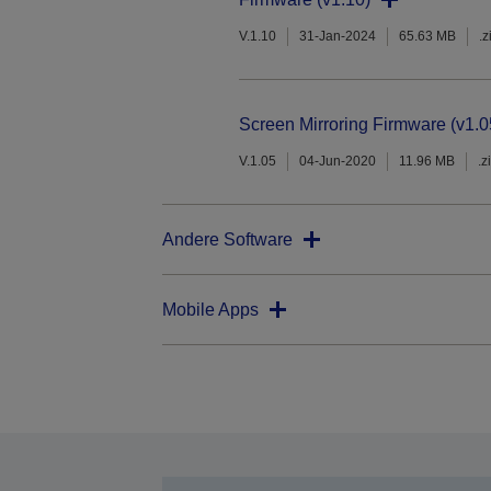
V.1.10
31-Jan-2024
65.63 MB
.z
Screen Mirroring Firmware (v1.0
V.1.05
04-Jun-2020
11.96 MB
.z
Andere Software
Mobile Apps