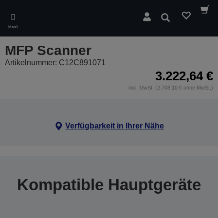
Skip
to
Suchen
main
Menü
content
MFP Scanner
Artikelnummer: C12C891071
3.222,64 €
inkl. MwSt. (2.708,10 € ohne MwSt.)
Verfügbarkeit in Ihrer Nähe
Kompatible Hauptgeräte