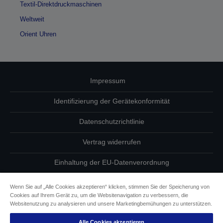
Textil-Direktdruckmaschinen
Weltweit
Orient Uhren
Impressum
Identifizierung der Gerätekonformität
Datenschutzrichtlinie
Vertrag widerrufen
Einhaltung der EU-Datenverordnung
Fragen zum Datenschutz
Wenn Sie auf „Alle Cookies akzeptieren“ klicken, stimmen Sie der Speicherung von
Cookies auf Ihrem Gerät zu, um die Websitenavigation zu verbessern, die
Informationen zu Cookies
Websitenutzung zu analysieren und unsere Marketingbemühungen zu unterstützen.
Alle Cookies akzeptieren