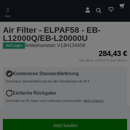
Skip
to
Suchen
main
Menü
content
Air Filter - ELPAF58 - EB-
L12000Q/EB-L20000U
Artikelnummer: V13H134A58
Auf Lager
284,43 €
inkl. MwSt. (239,02 € ohne MwSt.)
Kostenlose Standardlieferung
Kostenlose Standardlieferung bei allen Bestellungen ab 25 €
Einfache Rückgabe
Innerhalb von 30 Tagen nach Lieferung zurücksenden.
Mehr erfahren
Jetzt kaufen