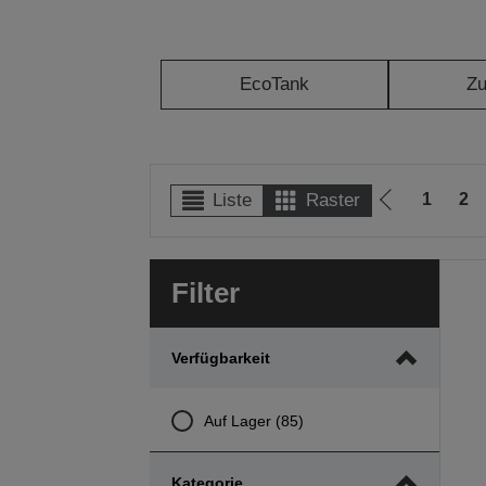
EcoTank
Z
1
2
Liste
Raster
Zur
vorherigen
Seite
Filter
Verfügbarkeit
Auf Lager (85)
Kategorie