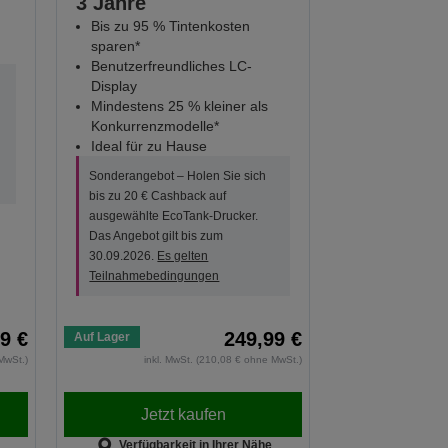
3 Jahre
Bis zu 95 % Tintenkosten
sparen*
Benutzerfreundliches LC-
Display
Mindestens 25 % kleiner als
Konkurrenzmodelle*
Ideal für zu Hause
Sonderangebot – Holen Sie sich
bis zu 20 € Cashback auf
ausgewählte EcoTank-Drucker.
Das Angebot gilt bis zum
30.09.2026.
Es gelten
Teilnahmebedingungen
9 €
249,99 €
Auf Lager
MwSt.)
inkl. MwSt. (210,08 € ohne MwSt.)
Jetzt kaufen
Verfügbarkeit in Ihrer Nähe