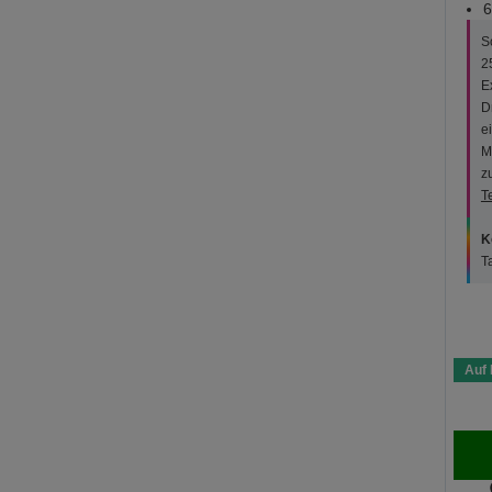
6
S
2
E
D
e
M
z
T
K
T
Auf 