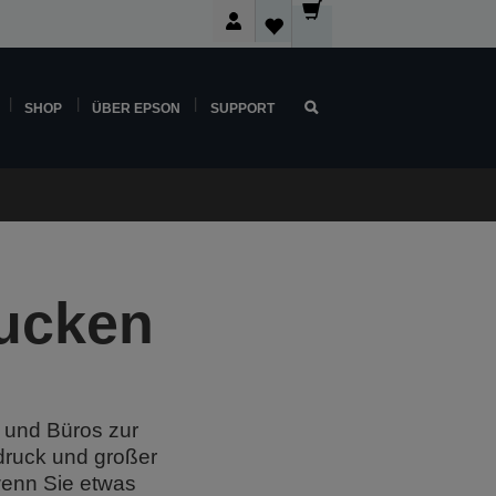
SHOP
ÜBER EPSON
SUPPORT
rucken
e und Büros zur
druck und großer
 wenn Sie etwas