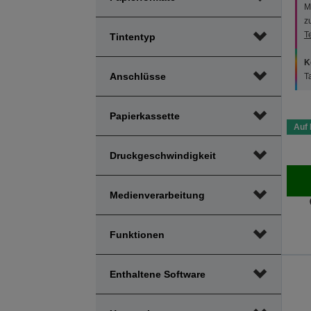
M
z
T
Tintentyp
K
Anschlüsse
T
Papierkassette
Auf 
Druckgeschwindigkeit
Medienverarbeitung
Funktionen
Enthaltene Software