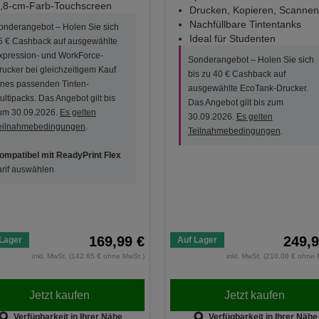
,8-cm-Farb-Touchscreen
Drucken, Kopieren, Scannen
Nachfüllbare Tintentanks
onderangebot – Holen Sie sich
Ideal für Studenten
5 € Cashback auf ausgewählte
xpression- und WorkForce-
Sonderangebot – Holen Sie sich
rucker bei gleichzeitigem Kauf
bis zu 40 € Cashback auf
ines passenden Tinten-
ausgewählte EcoTank-Drucker.
ultipacks. Das Angebot gilt bis
Das Angebot gilt bis zum
um 30.09.2026.
Es gelten
30.09.2026.
Es gelten
eilnahmebedingungen
.
Teilnahmebedingungen
.
ompatibel mit ReadyPrint Flex
arif auswählen
169,99 €
249,9
Lager
Auf Lager
inkl. MwSt. (142,85 € ohne MwSt.)
inkl. MwSt. (210,08 € ohne 
Jetzt kaufen
Jetzt kaufen
Verfügbarkeit in Ihrer Nähe
Verfügbarkeit in Ihrer Nähe