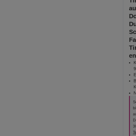
Ti
au
Do
Du
Sc
Fa
Ti
en
K
9
E
B
K
N
S
b
a
D
3
T