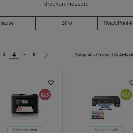
drucken müssen.
uhause
Büro
ReadyPrint-k
4
3
⋯
9
Zeige 46 - 60 von 126 Artikel
Zur
nächsten
Seite
Schnellansicht
Schnellansicht