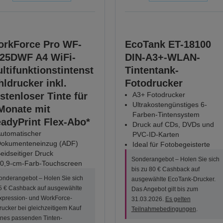
rkForce Pro WF-
EcoTank ET-18100
25DWF A4 WiFi-
DIN-A3+-WLAN-
ltifunktionstintenst
Tintentank-
hldrucker inkl.
Fotodrucker
stenloser Tinte für
A3+ Fotodrucker
Ultrakostengünstiges 6-
Monate mit
Farben-Tintensystem
adyPrint Flex-Abo*
Druck auf CDs, DVDs und
utomatischer
PVC-ID-Karten
okumenteneinzug (ADF)
Ideal für Fotobegeisterte
eidseitiger Druck
Sonderangebot – Holen Sie sich
0,9-cm-Farb-Touchscreen
bis zu 80 € Cashback auf
onderangebot – Holen Sie sich
ausgewählte EcoTank-Drucker.
5 € Cashback auf ausgewählte
Das Angebot gilt bis zum
xpression- und WorkForce-
31.03.2026.
Es gelten
rucker bei gleichzeitigem Kauf
Teilnahmebedingungen
.
ines passenden Tinten-