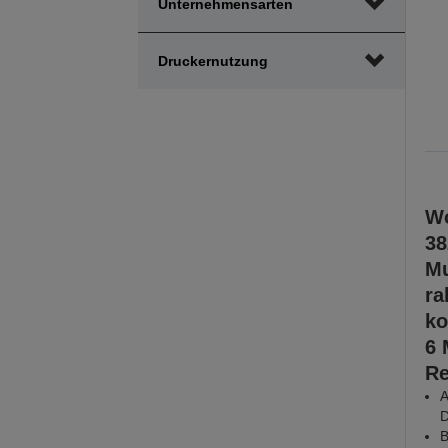
Unternehmensarten
Druckernutzung
Wo
38
Mu
ra
ko
6 
Re
A
D
B