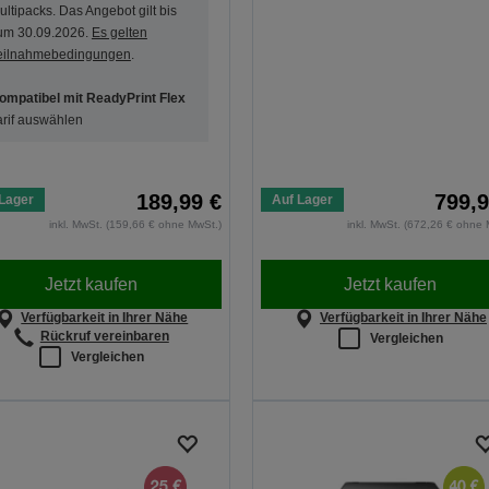
ultipacks. Das Angebot gilt bis
um 30.09.2026.
Es gelten
eilnahmebedingungen
.
ompatibel mit ReadyPrint Flex
arif auswählen
189,99 €
799,9
Lager
Auf Lager
inkl. MwSt. (159,66 € ohne MwSt.)
inkl. MwSt. (672,26 € ohne 
Jetzt kaufen
Jetzt kaufen
Verfügbarkeit in Ihrer Nähe
Verfügbarkeit in Ihrer Nähe
Rückruf vereinbaren
Vergleichen
Vergleichen