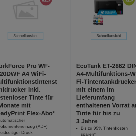
Schnellansicht
Schnellansicht
rkForce Pro WF-
EcoTank ET-2862 DI
20DWF A4 WiFi-
A4-Multifunktions-W
ltifunktionstintenst
Fi-Tintentankdrucker
hldrucker inkl.
mit einem im
stenloser Tinte für
Lieferumfang
Monate mit
enthaltenen Vorrat a
adyPrint Flex-Abo*
Tinte für bis zu
utomatischer
3 Jahre
okumenteneinzug (ADF)
Bis zu 95% Tintenkosten
eidseitiger Druck
sparen*