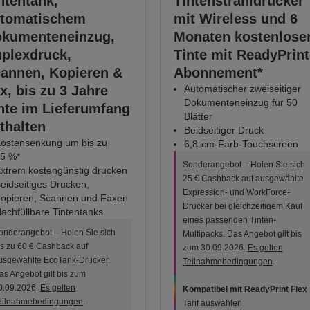
ntentank,
Tintenstrahldrucker
tomatischem
mit Wireless und 6
kumenteneinzug,
Monaten kostenlose
plexdruck,
Tinte mit ReadyPrint
annen, Kopieren &
Abonnement*
x, bis zu 3 Jahre
Automatischer zweiseitiger
Dokumenteneinzug für 50
nte im Lieferumfang
Blätter
thalten
Beidseitiger Druck
ostensenkung um bis zu
6,8-cm-Farb-Touchscreen
5 %*
Sonderangebot – Holen Sie sich
xtrem kostengünstig drucken
25 € Cashback auf ausgewählte
eidseitiges Drucken,
Expression- und WorkForce-
opieren, Scannen und Faxen
Drucker bei gleichzeitigem Kauf
achfüllbare Tintentanks
eines passenden Tinten-
onderangebot – Holen Sie sich
Multipacks. Das Angebot gilt bis
is zu 60 € Cashback auf
zum 30.09.2026.
Es gelten
usgewählte EcoTank-Drucker.
Teilnahmebedingungen
.
as Angebot gilt bis zum
0.09.2026.
Es gelten
Kompatibel mit ReadyPrint Flex
eilnahmebedingungen
.
Tarif auswählen