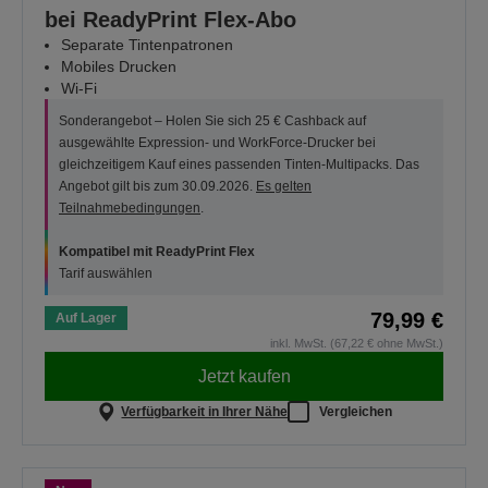
bei ReadyPrint Flex-Abo
Separate Tintenpatronen
Mobiles Drucken
Wi-Fi
Sonderangebot – Holen Sie sich 25 € Cashback auf
ausgewählte Expression- und WorkForce-Drucker bei
gleichzeitigem Kauf eines passenden Tinten-Multipacks. Das
Angebot gilt bis zum 30.09.2026.
Es gelten
Teilnahmebedingungen
.
Kompatibel mit ReadyPrint Flex
Tarif auswählen
79,99 €
Auf Lager
inkl. MwSt. (67,22 € ohne MwSt.)
Jetzt kaufen
Verfügbarkeit in Ihrer Nähe
Vergleichen