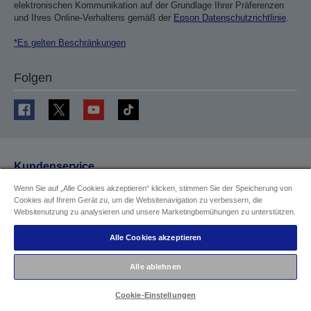
elektronischen Kommunikation auf der Grundlage Ihrer Präferenzen
und Ihres Online-Verhaltens gemäß der
Epson Datenschutzrichtlinie
.
*Es gelten Beschränkungen
Folgen
Kundenservice
Wenn Sie auf „Alle Cookies akzeptieren“ klicken, stimmen Sie der Speicherung von
Neueste Angebote
Cookies auf Ihrem Gerät zu, um die Websitenavigation zu verbessern, die
Sparen mit Epson
Websitenutzung zu analysieren und unsere Marketingbemühungen zu unterstützen.
Produktregistrierung
Alle Cookies akzeptieren
Rücksendung
Alle ablehnen
Garantieprüfung
CoverPlus- Registrierung
Cookie-Einstellungen