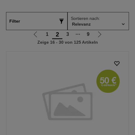
Sortieren nach:
Filter
2
1
3
⋯
9
Zur
Zur
Zeige 16 - 30 von 125 Artikeln
vorherigen
nächsten
Seite
Seite