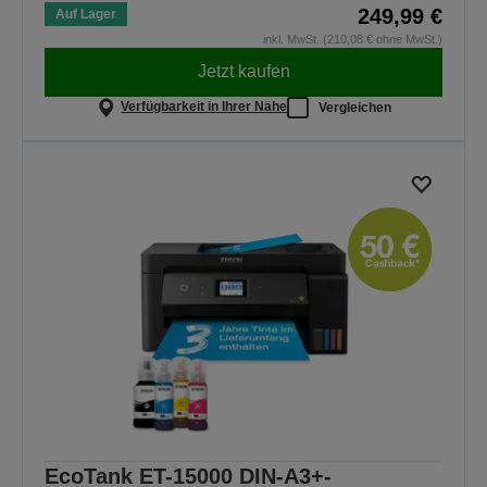
249,99 €
Auf Lager
inkl. MwSt. (210,08 € ohne MwSt.)
Jetzt kaufen
Verfügbarkeit in Ihrer Nähe
Vergleichen
EcoTank ET-15000 DIN-A3+-