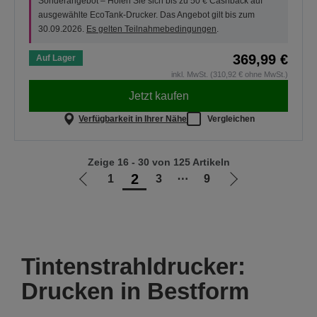
Sonderangebot – Holen Sie sich bis zu 50 € Cashback auf
ausgewählte EcoTank-Drucker. Das Angebot gilt bis zum
30.09.2026.
Es gelten Teilnahmebedingungen
.
369,99 €
Auf Lager
inkl. MwSt. (310,92 € ohne MwSt.)
Jetzt kaufen
Verfügbarkeit in Ihrer Nähe
Vergleichen
Zeige 16 - 30 von 125 Artikeln
2
1
3
⋯
9
Zur
Zur
vorherigen
nächsten
Seite
Seite
Tintenstrahldrucker:
Drucken in Bestform