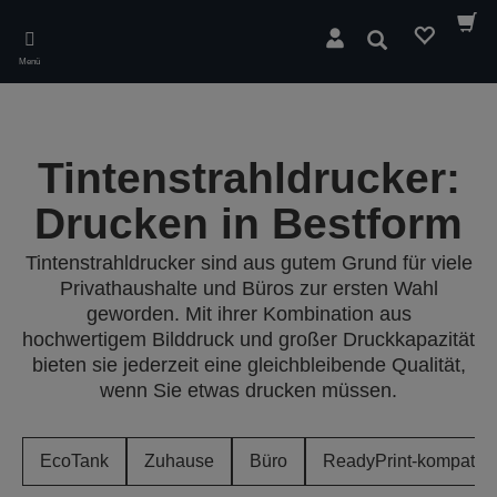
Skip
to
Suchen
main
Menü
content
Tintenstrahldrucker:
Drucken in Bestform
Tintenstrahldrucker sind aus gutem Grund für viele
Privathaushalte und Büros zur ersten Wahl
geworden. Mit ihrer Kombination aus
hochwertigem Bilddruck und großer Druckkapazität
bieten sie jederzeit eine gleichbleibende Qualität,
wenn Sie etwas drucken müssen.
EcoTank
Zuhause
Büro
ReadyPrint-kompatibe