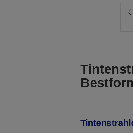
Z
v
S
Tintenst
Bestfor
Tintenstrah