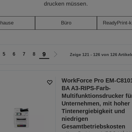
drucken müssen.
uhause
Büro
ReadyPrint-k
9
5
6
7
8
Zeige 121 - 126 von 126 Artikel
Zur
nächsten
Seite
WorkForce Pro EM-C810
BA A3-RIPS-Farb-
Multifunktionsdrucker fü
Unternehmen, mit hoher
Tintenergiebigkeit und
niedrigen
Gesamtbetriebskosten
1