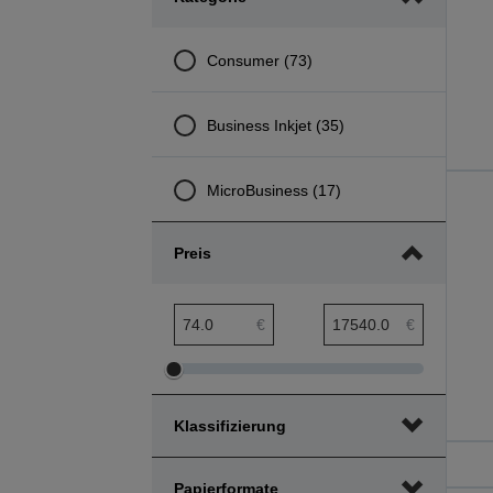
Consumer (73)
Business Inkjet (35)
MicroBusiness (17)
Preis
Preis min. Bereich
Preis max. Bereich
€
€
Preis
Preis
min.
max.
Klassifizierung
Bereich
Bereich
anpassen
anpassen
Papierformate