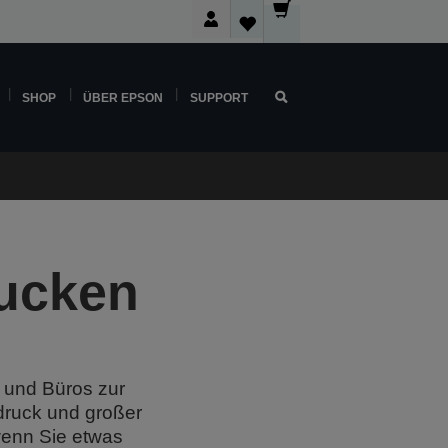
SHOP
ÜBER EPSON
SUPPORT
rucken
e und Büros zur
druck und großer
 wenn Sie etwas