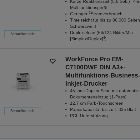
Kurze Reaktionszeit (5,5 Sek.)
4-in
Multifunktionsgerät
2
Geringer
Stromverbrauch
Tinte reicht für bis zu 86.000 Seiten
3
Schwarzweiß
Duplex-Scan (64/124 Bilder/Min.
Schnellansicht
4
[Simplex/Duplex]
)
WorkForce Pro EM-
C7100DWF DIN A3+-
Multifunktions-Business
Inkjet-Drucker
45-ipm-Duplex-Scan mit automati
Dokumenteneinzug (1-Pass)
12,7 cm Farb-Touchscreen
Papierkapazität bis zu 1.835 Blatt
Schnellansicht
PCL-Unterstützung
Sch
Spare bei ausgewählten Dr
30.08.202