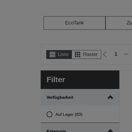
EcoTank
Z
1
⋯
Liste
Raster
Zur
vorherigen
Seite
Filter
Verfügbarkeit
Auf Lager (83)
Kategorie