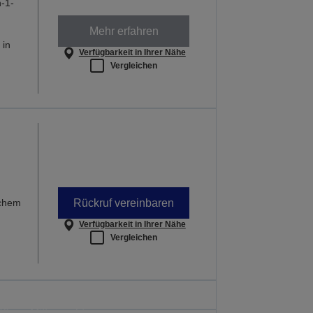
-1-
Mehr erfahren
 in
Verfügbarkeit in Ihrer Nähe
Vergleichen
-
Rückruf vereinbaren
schem
Verfügbarkeit in Ihrer Nähe
Vergleichen
ulanfang
uckern. Dieses Angebot gilt nur bis
6 um Mitternacht.