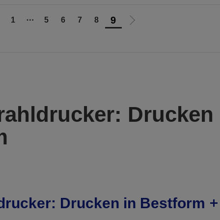
9
1
⋯
5
6
7
8
ur
Zur
orherigen
nächsten
eite
Seite
rahldrucker: Drucken 
m
ldrucker: Drucken in Bestform