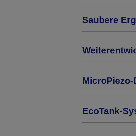
Saubere Erge
Weiterentwic
MicroPiezo-
EcoTank-Sys