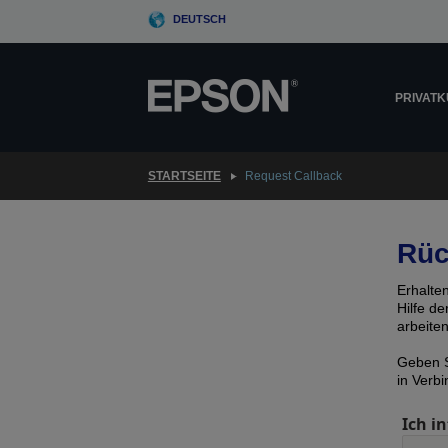
Skip
DEUTSCH
to
main
content
PRIVAT
STARTSEITE
Request Callback
Rüc
Erhalte
Hilfe d
arbeite
Geben S
in Verb
Ich in