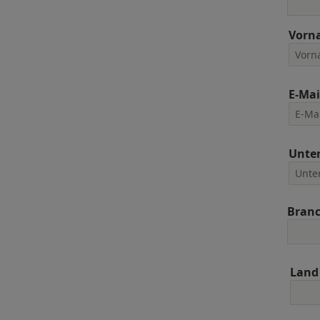
Vorn
E-Mai
Unte
Bran
Land