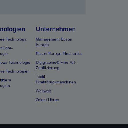
nologien
Unternehmen
ee Technology
Management Epson
Europa
onCore-
ogie
Epson Europe Electronics
iezo-Technologie
Digigraphie® Fine-Art-
Zertifizierung
ive Technologien
Textil-
tigere
Direktdruckmaschinen
ogien
Weltweit
Orient Uhren