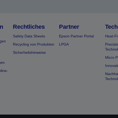
n
Rechtliches
Partner
Tech
Safety Data Sheets
Epson Partner Portal
Heat-Fr
gen
Recycling von Produkten
LPGA
Precisi
Technol
Sicherheitshinweise
Micro P
gen
Innovat
line-
Nachhal
Technol