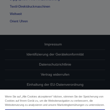
Textil-Direktdruckmaschinen
Weltweit
Orient Uhren
Impressum
Identifizierung der Gerätekonformität
Datenschutzrichtlinie
Vertrag widerrufen
Einhaltung der EU-Datenverordnung
Fragen zum Datenschutz
Wenn Sie auf „Alle Cookies akzeptieren“ klicken, stimmen Sie der Speicherung von
Cookies auf Ihrem Gerät zu, um die Websitenavigation zu verbessern, die
Informationen zu Cookies
Websitenutzung zu analysieren und unsere Marketingbemühungen zu unterstützen.