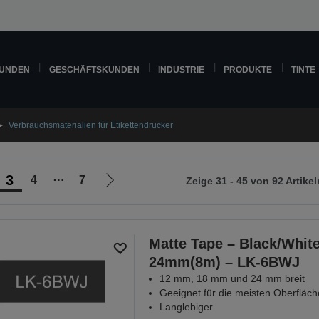
KUNDEN
GESCHÄFTSKUNDEN
INDUSTRIE
PRODUKTE
TINTE
Verbrauchsmaterialien für Etikettendrucker
3
4
⋯
7
Zeige 31 - 45 von 92 Artikel
Zur
nächsten
Seite
Matte Tape – Black/Whit
24mm(8m) – LK-6BWJ
12 mm, 18 mm und 24 mm breit
Geeignet für die meisten Oberfläc
Langlebiger