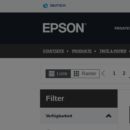
Skip
DEUTSCH
to
main
content
PRIVAT
STARTSEITE
PRODUKTE
TINTE & PAPIER
1
2
Liste
Raster
Zur
vorherigen
Seite
Filter
Verfügbarkeit