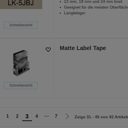
12 mm, 18 mm und 24 mm breit
Geeignet für die meisten Oberfläc
Langlebiger
Schnellansicht
Matte Label Tape
Schnellansicht
3
1
2
4
⋯
7
Zeige 31 - 45 von 92 Artikel
ur
Zur
orherigen
nächsten