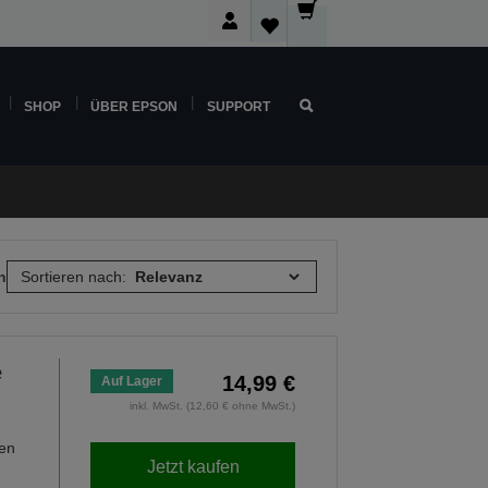
SHOP
ÜBER EPSON
SUPPORT
n
Sortieren nach:
e
14,99 €
Auf Lager
inkl. MwSt. (12,60 € ohne MwSt.)
hen
Jetzt kaufen