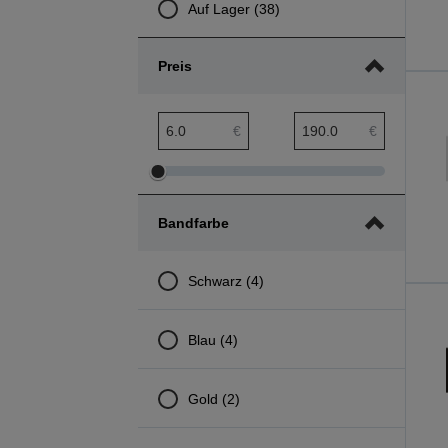
Auf Lager (38)
Preis
Preis min. Bereich
Preis max. Bereich
€
€
Preis
Preis
min.
max.
Bandfarbe
Bereich
Bereich
anpassen
anpassen
Schwarz (4)
Blau (4)
Gold (2)