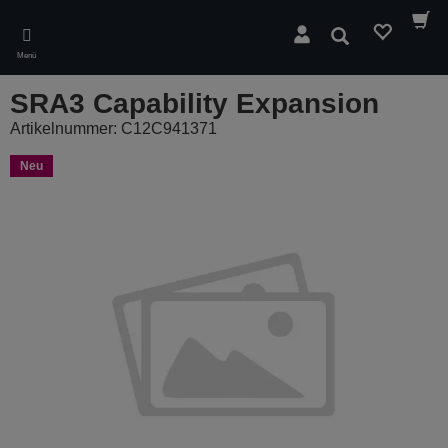
Skip
to
Suchen
main
Menü
content
SRA3 Capability Expansion
Artikelnummer: C12C941371
Neu