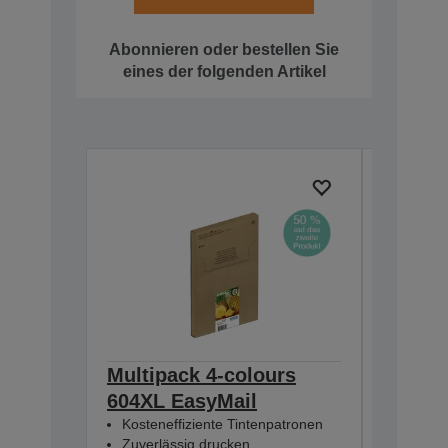
Abonnieren oder bestellen Sie
eines der folgenden Artikel
Multipack 4-colours
Multip
604XL EasyMail
EasyMa
Kosteneffiziente Tintenpatronen
Kostene
Zuverlässig drucken
Zuverlä