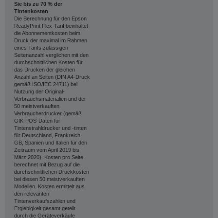
Sie bis zu 70 % der
Tintenkosten
Die Berechnung für den Epson
ReadyPrint Flex-Tarif beinhaltet
die Abonnementkosten beim
Druck der maximal im Rahmen
eines Tarifs zulässigen
Seitenanzahl verglichen mit den
durchschnittlichen Kosten für
das Drucken der gleichen
Anzahl an Seiten (DIN A4-Druck
gemäß ISO/IEC 24711) bei
Nutzung der Original-
Verbrauchsmaterialien und der
50 meistverkauften
Verbraucherdrucker (gemäß
GfK-POS-Daten für
Tintenstrahldrucker und -tinten
für Deutschland, Frankreich,
GB, Spanien und Italien für den
Zeitraum vom April 2019 bis
März 2020). Kosten pro Seite
berechnet mit Bezug auf die
durchschnittlichen Druckkosten
bei diesen 50 meistverkauften
Modellen. Kosten ermittelt aus
den relevanten
Tintenverkaufszahlen und
Ergiebigkeit gesamt geteilt
durch die Geräteverkäufe