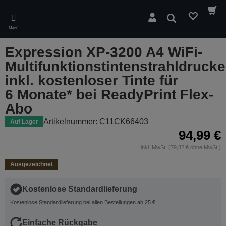
Skip
to
Suchen
main
Menü
content
Expression XP-3200 A4 WiFi-
Multifunktionstintenstrahldrucke
inkl. kostenloser Tinte für
6 Monate* bei ReadyPrint Flex-
Abo
Artikelnummer: C11CK66403
Auf Lager
94,99 €
inkl. MwSt. (79,82 € ohne MwSt.)
Ausgezeichnet
Kostenlose Standardlieferung
Kostenlose Standardlieferung bei allen Bestellungen ab 25 €
Einfache Rückgabe