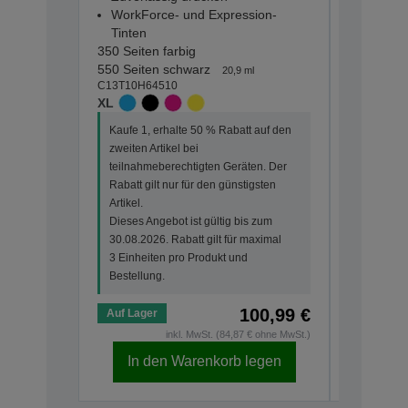
WorkForce- und Expression-
WorkFor
Tinten
Tinten
350 Seiten farbig
130 Seiten
550 Seiten schwarz
150 Seite
20,9 ml
C13T10H64510
C13T10G6
XL
STANDA
Kaufe 1, erhalte 50 % Rabatt auf den
Kaufe 1, 
zweiten Artikel bei
zweiten Ar
teilnahmeberechtigten Geräten. Der
teilnahme
Rabatt gilt nur für den günstigsten
Rabatt gi
Artikel.
Artikel.
Dieses Angebot ist gültig bis zum
Dieses An
30.08.2026. Rabatt gilt für maximal
30.08.202
3 Einheiten pro Produkt und
3 Einheit
Bestellung.
Bestellun
100,99 €
Auf Lager
Auf Lage
inkl. MwSt. (84,87 € ohne MwSt.)
In den Warenkorb legen
In d