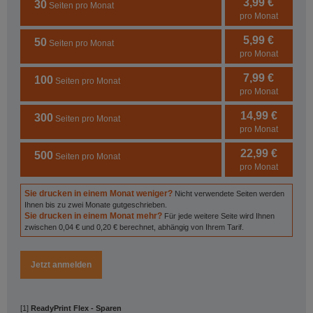
3,99 €
30
Seiten pro Monat
pro Monat
5,99 €
50
Seiten pro Monat
pro Monat
7,99 €
100
Seiten pro Monat
pro Monat
14,99 €
300
Seiten pro Monat
pro Monat
22,99 €
500
Seiten pro Monat
pro Monat
Sie drucken in einem Monat weniger?
Nicht verwendete Seiten werden
Ihnen bis zu zwei Monate gutgeschrieben.
Sie drucken in einem Monat mehr?
Für jede weitere Seite wird Ihnen
zwischen 0,04 € und 0,20 € berechnet, abhängig von Ihrem Tarif.
Jetzt anmelden
[1]
ReadyPrint Flex - Sparen