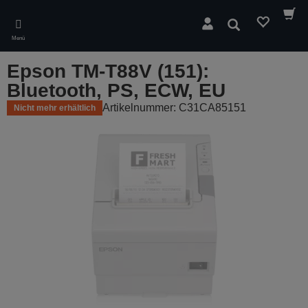
Skip
to
Suchen
main
Menü
content
Epson TM-T88V (151):
Bluetooth, PS, ECW, EU
Artikelnummer: C31CA85151
Nicht mehr erhältlich