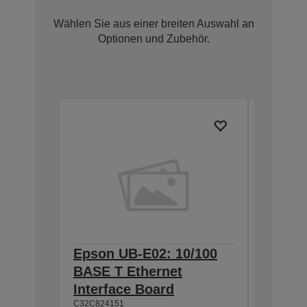
Wählen Sie aus einer breiten Auswahl an
Optionen und Zubehör.
Epson UB-E02: 10/100
Epson 
BASE T Ethernet
Interf
Interface Board
connec
C32C824151
C32C82411