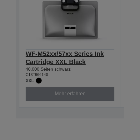
WF-M52xx/57xx Series Ink
WF-
Cartridge XXL Black
Cart
40.000 Seiten schwarz
10.00
C13T966140
C13T9
XXL
XL
Mehr erfahren