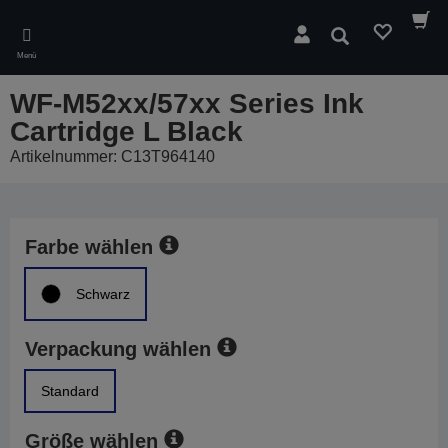
Skip
to
Suchen
main
Menü
content
WF-M52xx/57xx Series Ink
Cartridge L Black
Artikelnummer: C13T964140
Farbe wählen
Schwarz
Verpackung wählen
Standard
Größe wählen