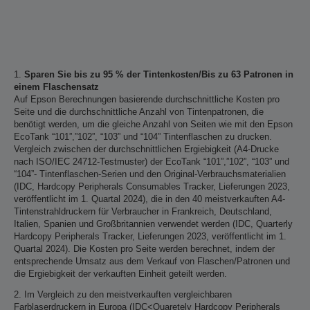
1.
Sparen Sie bis zu 95 % der Tintenkosten/Bis zu 63 Patronen in
einem Flaschensatz
Auf Epson Berechnungen basierende durchschnittliche Kosten pro
Seite und die durchschnittliche Anzahl von Tintenpatronen, die
benötigt werden, um die gleiche Anzahl von Seiten wie mit den Epson
EcoTank “101”,”102”, “103” und “104” Tintenflaschen zu drucken.
Vergleich zwischen der durchschnittlichen Ergiebigkeit (A4-Drucke
nach ISO/IEC 24712-Testmuster) der EcoTank “101”,”102”, “103” und
“104”- Tintenflaschen-Serien und den Original-Verbrauchsmaterialien
(IDC, Hardcopy Peripherals Consumables Tracker, Lieferungen 2023,
veröffentlicht im 1. Quartal 2024), die in den 40 meistverkauften A4-
Tintenstrahldruckern für Verbraucher in Frankreich, Deutschland,
Italien, Spanien und Großbritannien verwendet werden (IDC, Quarterly
Hardcopy Peripherals Tracker, Lieferungen 2023, veröffentlicht im 1.
Quartal 2024). Die Kosten pro Seite werden berechnet, indem der
entsprechende Umsatz aus dem Verkauf von Flaschen/Patronen und
die Ergiebigkeit der verkauften Einheit geteilt werden.
2. Im Vergleich zu den meistverkauften vergleichbaren
Farblaserdruckern in Europa (IDC<Quaretely Hardcopy Peripherals