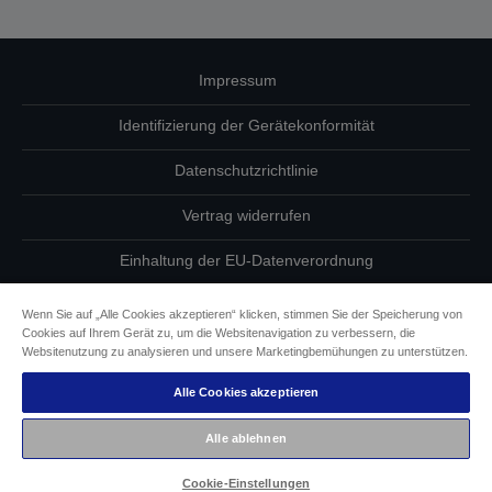
Impressum
Identifizierung der Gerätekonformität
Datenschutzrichtlinie
Vertrag widerrufen
Einhaltung der EU-Datenverordnung
Fragen zum Datenschutz
Wenn Sie auf „Alle Cookies akzeptieren“ klicken, stimmen Sie der Speicherung von
Cookies auf Ihrem Gerät zu, um die Websitenavigation zu verbessern, die
Informationen zu Cookies
Websitenutzung zu analysieren und unsere Marketingbemühungen zu unterstützen.
Alle Cookies akzeptieren
Epson Engagement für Barrierefreiheit
Alle ablehnen
Copyright © 2026 Seiko Epson
Cookie-Einstellungen