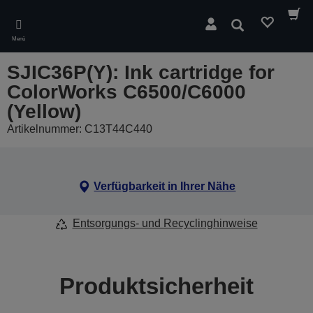
Skip
to
Suchen
main
Menü
content
SJIC36P(Y): Ink cartridge for
ColorWorks C6500/C6000
(Yellow)
Artikelnummer: C13T44C440
Verfügbarkeit in Ihrer Nähe
Entsorgungs- und Recyclinghinweise
Produktsicherheit