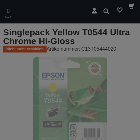
Skip
to
Suchen
main
Menü
content
Singlepack Yellow T0544 Ultra
Chrome Hi-Gloss
Artikelnummer: C13T05444020
Nicht mehr erhältlich