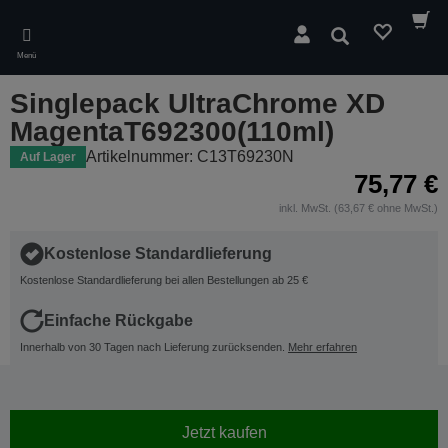
Skip
to
Suchen
main
Menü
content
Singlepack UltraChrome XD
MagentaT692300(110ml)
Artikelnummer: C13T69230N
Auf Lager
75,77 €
inkl. MwSt. (63,67 € ohne MwSt.)
Kostenlose Standardlieferung
Kostenlose Standardlieferung bei allen Bestellungen ab 25 €
Einfache Rückgabe
Innerhalb von 30 Tagen nach Lieferung zurücksenden.
Mehr erfahren
Jetzt kaufen