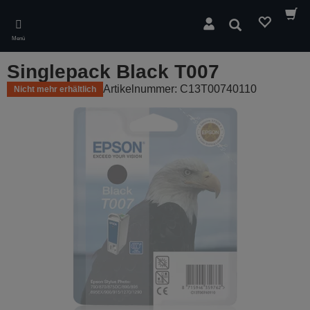
Skip
to
Suchen
main
Menü
content
Singlepack Black T007
Artikelnummer: C13T00740110
Nicht mehr erhältlich