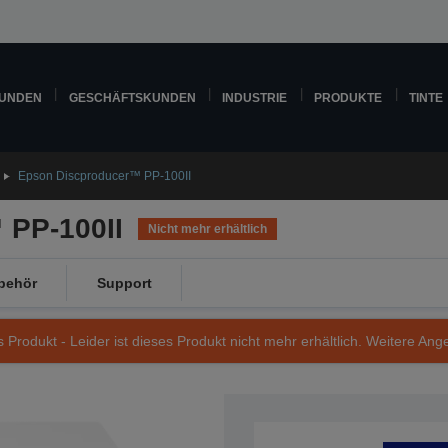
KUNDEN
GESCHÄFTSKUNDEN
INDUSTRIE
PRODUKTE
TINTE
Epson Discproducer™ PP-100II
 PP-100II
Nicht mehr erhältlich
behör
Support
s Produkt - Leider ist dieses Produkt nicht mehr erhältlich. Weitere Ang
Artikelnummer: C11CD37021