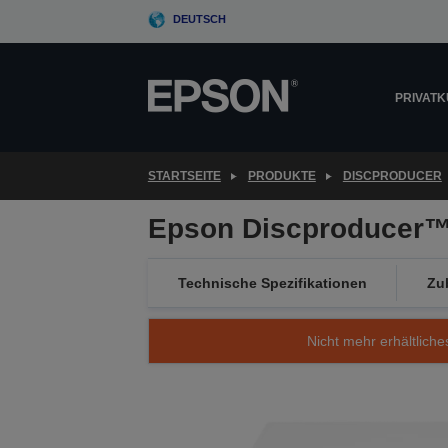
Skip
DEUTSCH
to
main
content
PRIVAT
STARTSEITE
PRODUKTE
DISCPRODUCER
Epson Discproducer™
Technische Spezifikationen
Zu
Nicht mehr erhältliche