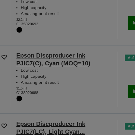
Low cost
High capacity
Amazing print result
32,2 ml
C13S020693
Epson Discproducer Ink
Auf
PJIC7(C), Cyan (MOQ=10)
Low cost
High capacity
Amazing print result
31,5 ml
C13S020688
Epson Discproducer Ink
Auf
PJIC7(LC), Light Cyan...