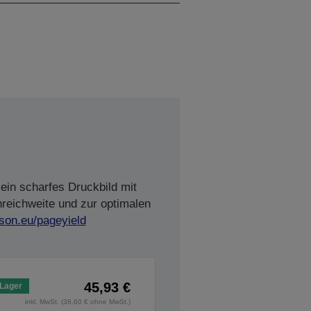
ein scharfes Druckbild mit
nreichweite und zur optimalen
son.eu/pageyield
45,93 €
 Lager
inkl. MwSt. (38,60 € ohne MwSt.)