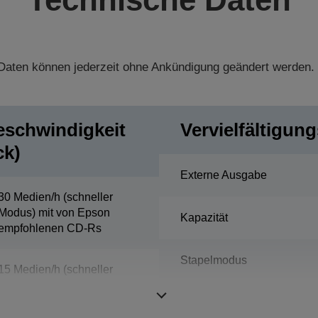
aten können jederzeit ohne Ankündigung geändert werden.
eschwindigkeit
Vervielfältigun
ck)
Externe Ausgabe
30 Medien/h (schneller
Modus) mit von Epson
Kapazität
empfohlenen CD-Rs
Stapelmodus
15 Medien/h (schneller
Modus) mit von Epson
empfohlener DVD-Rs