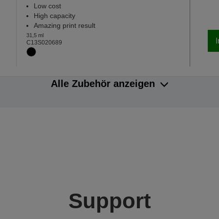
Low cost
High capacity
Amazing print result
31,5 ml
C13S020689
Alle Zubehör anzeigen
Support