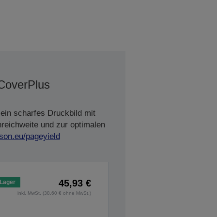
 CoverPlus
ein scharfes Druckbild mit
nreichweite und zur optimalen
son.eu/pageyield
45,93 €
 Lager
inkl. MwSt. (38,60 € ohne MwSt.)