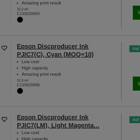
Amazing print result
32,2 ml
C13S020693
Epson Discproducer Ink
Auf
PJIC7(C), Cyan (MOQ=10)
Low cost
High capacity
Amazing print result
31,5 ml
C13S020688
Epson Discproducer Ink
Auf
PJIC7(LM), Light Magenta...
Low cost
High capacity