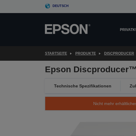
Skip
DEUTSCH
to
main
content
PRIVAT
STARTSEITE
PRODUKTE
DISCPRODUCER
Epson Discproducer
Technische Spezifikationen
Zu
Nicht mehr erhältliche