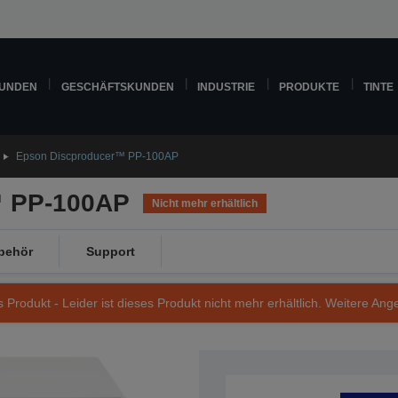
KUNDEN
GESCHÄFTSKUNDEN
INDUSTRIE
PRODUKTE
TINTE
Epson Discproducer™ PP-100AP
™ PP-100AP
Nicht mehr erhältlich
behör
Support
s Produkt - Leider ist dieses Produkt nicht mehr erhältlich. Weitere Ang
Artikelnummer: C11CA93021