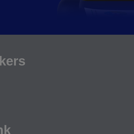
kers
nk