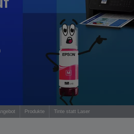
uf
n
Angebot
Produkte
Tinte statt Laser