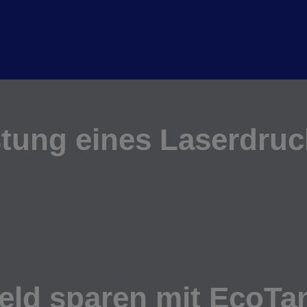
stung eines Laserdruc
eld sparen mit EcoTa