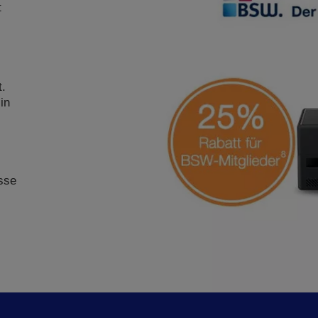
t
.
in
sse