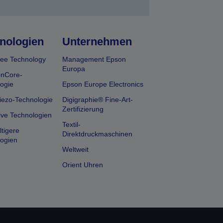
nologien
Unternehmen
ee Technology
Management Epson
Europa
onCore-
ogie
Epson Europe Electronics
iezo-Technologie
Digigraphie® Fine-Art-
Zertifizierung
ive Technologien
Textil-
tigere
Direktdruckmaschinen
ogien
Weltweit
Orient Uhren