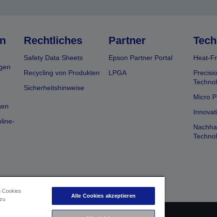
n
Rechtliches
Partner
Tech
Safety Data Sheets
Epson Partner Portal
Heat-Fr
gen
Recycling von Produkten
LPGA
Precisi
Technol
Sicherheitshinweise
Micro P
gen
Innovat
line-
Nachhal
Technol
n Cookies
Alle Cookies akzeptieren
 zu