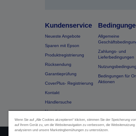
Kundenservice
Bedingunge
Neueste Angebote
Allgemeine
Geschäftsbedingun
Sparen mit Epson
Zahlungs- und
Produktregistrierung
Lieferbedingungen
Rücksendung
Nutzungsbedingun
Garantieprüfung
Bedingungen für On
Aktionen
CoverPlus- Registrierung
Kontakt
Händlersuche
Newsletter
Wenn Sie auf „Alle Cookies akzeptieren“ klicken, stimmen Sie der Speicherung vo
auf Ihrem Gerät zu, um die Websitenavigation zu verbessern, die Websitenutzung
analysieren und unsere Marketingbemühungen zu unterstützen.