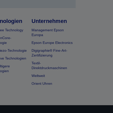
nologien
Unternehmen
ee Technology
Management Epson
Europa
onCore-
ogie
Epson Europe Electronics
iezo-Technologie
Digigraphie® Fine-Art-
Zertifizierung
ive Technologien
Textil-
tigere
Direktdruckmaschinen
ogien
Weltweit
Orient Uhren