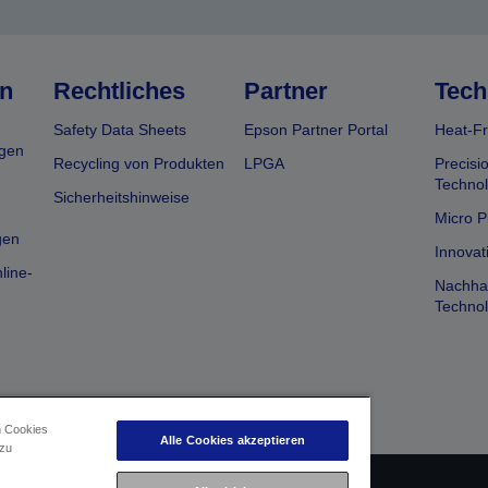
n
Rechtliches
Partner
Tech
Safety Data Sheets
Epson Partner Portal
Heat-Fr
gen
Recycling von Produkten
LPGA
Precisi
Technol
Sicherheitshinweise
Micro P
gen
Innovat
line-
Nachhal
Technol
n Cookies
Alle Cookies akzeptieren
 zu