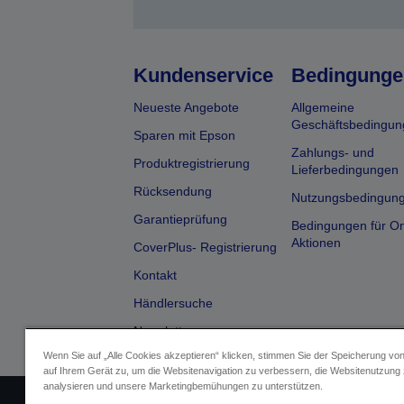
Kundenservice
Bedingunge
Neueste Angebote
Allgemeine
Geschäftsbedingun
Sparen mit Epson
Zahlungs- und
Produktregistrierung
Lieferbedingungen
Rücksendung
Nutzungsbedingun
Garantieprüfung
Bedingungen für On
Aktionen
CoverPlus- Registrierung
Kontakt
Händlersuche
Newsletter
Wenn Sie auf „Alle Cookies akzeptieren“ klicken, stimmen Sie der Speicherung vo
auf Ihrem Gerät zu, um die Websitenavigation zu verbessern, die Websitenutzung
analysieren und unsere Marketingbemühungen zu unterstützen.