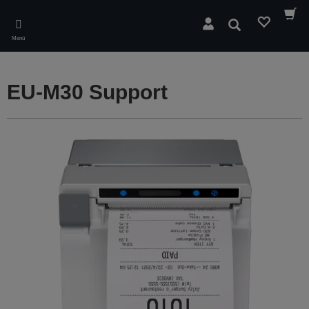
Skip
to
Suchen
main
Menü
content
EU-M30 Support