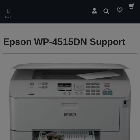
Skip
to
Suchen
main
Menü
content
Epson WP-4515DN Support