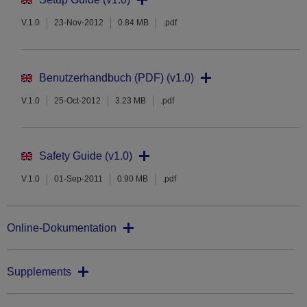
V.1.0
23-Nov-2012
0.84 MB
.pdf
Benutzerhandbuch (PDF) (v1.0)
V.1.0
25-Oct-2012
3.23 MB
.pdf
Safety Guide (v1.0)
V.1.0
01-Sep-2011
0.90 MB
.pdf
Online-Dokumentation
Supplements