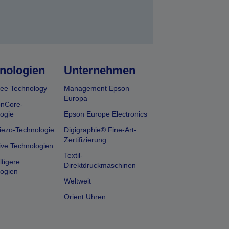
nologien
Unternehmen
ee Technology
Management Epson
Europa
onCore-
ogie
Epson Europe Electronics
iezo-Technologie
Digigraphie® Fine-Art-
Zertifizierung
ive Technologien
Textil-
tigere
Direktdruckmaschinen
ogien
Weltweit
Orient Uhren