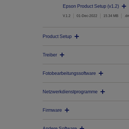
Epson Product Setup (v1.2)
V.1.2
01-Dec-2022
15.34 MB
.d
Product Setup
Treiber
Fotobearbeitungssoftware
Netzwerkdienstprogramme
Firmware
Andere Software