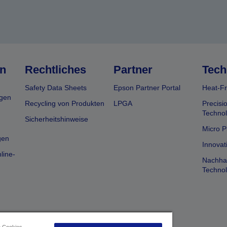
n
Rechtliches
Partner
Tech
Safety Data Sheets
Epson Partner Portal
Heat-Fr
gen
Recycling von Produkten
LPGA
Precisi
Technol
Sicherheitshinweise
Micro P
gen
Innovat
line-
Nachhal
Technol