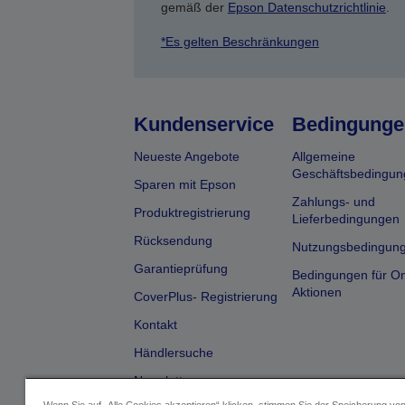
gemäß der
Epson Datenschutzrichtlinie
.
*Es gelten Beschränkungen
Kundenservice
Bedingunge
Neueste Angebote
Allgemeine
Geschäftsbedingun
Sparen mit Epson
Zahlungs- und
Produktregistrierung
Lieferbedingungen
Rücksendung
Nutzungsbedingun
Garantieprüfung
Bedingungen für On
Aktionen
CoverPlus- Registrierung
Kontakt
Händlersuche
Newsletter