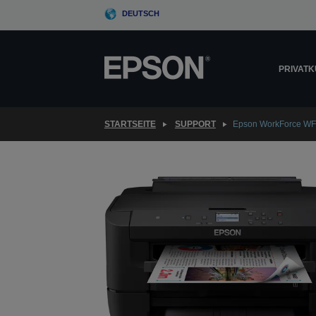
Skip
DEUTSCH
to
main
content
PRIVAT
STARTSEITE
SUPPORT
Epson WorkForce W