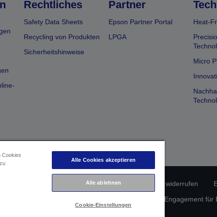
n
Rechtliches
Partner
Tech
Safety Data Sheets
Epson Partner Portal
Heat-Fr
gen
Recycling von Produkten
LPGA
Precisi
Technol
Sicherheitshinweise
Micro P
gen
Innovat
line-
Nachhal
Technol
n Cookies
Alle Cookies akzeptieren
 zu
Alle ablehnen
erätekonformität
Datenschutzrichtlinie
Vertrag widerrufen
E
atenschutz
Informationen zu Cookies
Epson Engagement für Ba
Cookie-Einstellungen