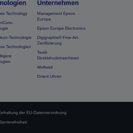
nologien
Unternehmen
ee Technology
Management Epson
Europa
onCore-
ogie
Epson Europe Electronics
iezo-Technologie
Digigraphie® Fine-Art-
Zertifizierung
ive Technologien
Textil-
tigere
Direktdruckmaschinen
ogien
Weltweit
Orient Uhren
inhaltung der EU-Datenverordnung
rrierefreiheit