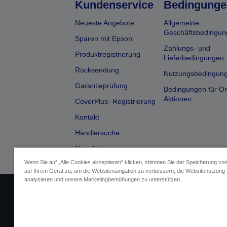
Kundenservice
Bedingunge
Neueste Angebote
Allgemeine
Geschäftsbedingun
Sparen mit Epson
Zahlungs- und
Produktregistrierung
Lieferbedingungen
Rücksendung
Nutzungsbedingun
Garantieprüfung
Bedingungen für On
Aktionen
CoverPlus- Registrierung
Kontakt
Händlersuche
Newsletter
Wenn Sie auf „Alle Cookies akzeptieren“ klicken, stimmen Sie der Speicherung vo
auf Ihrem Gerät zu, um die Websitenavigation zu verbessern, die Websitenutzung
analysieren und unsere Marketingbemühungen zu unterstützen.
Impressum
Identifizierung der G
Fragen zum D