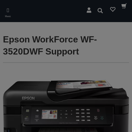
Skip
to
Suchen
main
Menü
content
Epson WorkForce WF-
3520DWF Support