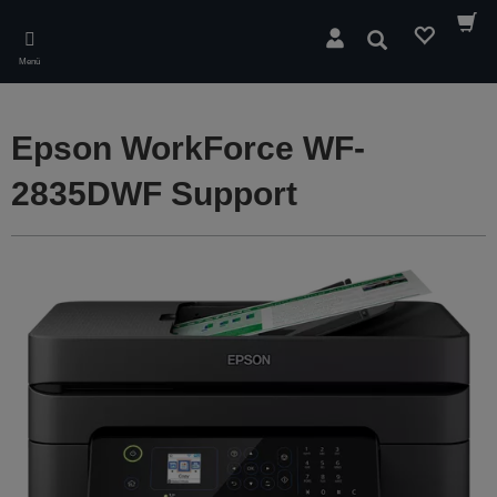
Skip
to
Suchen
main
Menü
content
Epson WorkForce WF-
2835DWF Support