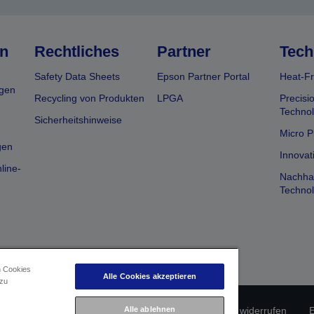
n
Rechtliches
Partner
Tech
Safety Data Sheets
Epson Partner Portal
Heat-Fr
gen
Recycling von Produkten
LPGA
Precisi
Technol
Sicherheitshinweise
Micro P
gen
Innovat
line-
Nachhal
Technol
n Cookies
Alle Cookies akzeptieren
 zu
Alle ablehnen
erätekonformität
Datenschutzrichtlinie
Vertrag widerrufen
E