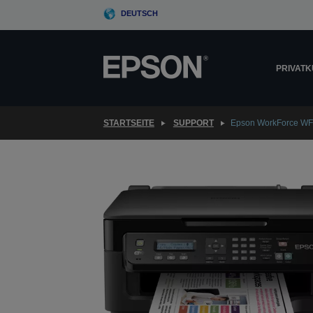
Skip
DEUTSCH
to
main
content
PRIVAT
STARTSEITE
SUPPORT
Epson WorkForce W