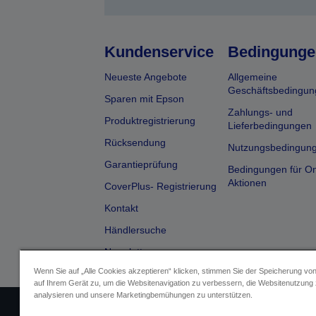
Kundenservice
Bedingunge
Neueste Angebote
Allgemeine
Geschäftsbedingun
Sparen mit Epson
Zahlungs- und
Produktregistrierung
Lieferbedingungen
Rücksendung
Nutzungsbedingun
Garantieprüfung
Bedingungen für On
Aktionen
CoverPlus- Registrierung
Kontakt
Händlersuche
Newsletter
Wenn Sie auf „Alle Cookies akzeptieren“ klicken, stimmen Sie der Speicherung vo
auf Ihrem Gerät zu, um die Websitenavigation zu verbessern, die Websitenutzung
analysieren und unsere Marketingbemühungen zu unterstützen.
Impressum
Identifizierung der G