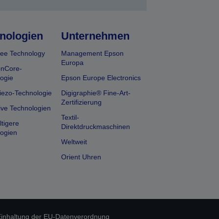
nologien
Unternehmen
ee Technology
Management Epson
Europa
onCore-
ogie
Epson Europe Electronics
iezo-Technologie
Digigraphie® Fine-Art-
Zertifizierung
ive Technologien
Textil-
tigere
Direktdruckmaschinen
ogien
Weltweit
Orient Uhren
inhaltung der EU-Datenverordnung