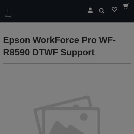
Skip
to
Suchen
main
Menü
content
Epson WorkForce Pro WF-
R8590 DTWF Support