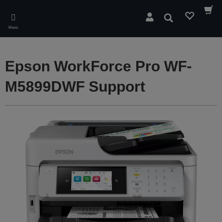
Skip
to
Suchen
main
Menü
content
Epson WorkForce Pro WF-
M5899DWF Support