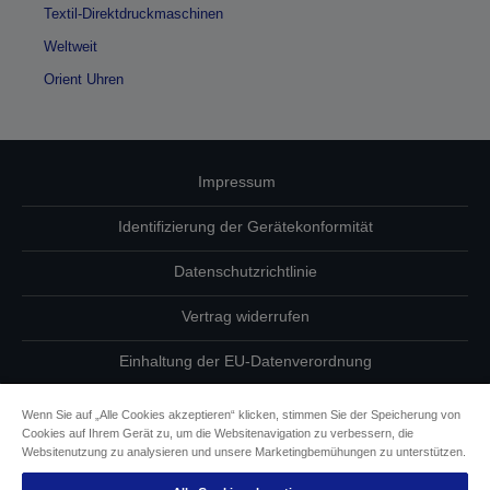
Textil-Direktdruckmaschinen
Weltweit
Orient Uhren
Impressum
Identifizierung der Gerätekonformität
Datenschutzrichtlinie
Vertrag widerrufen
Einhaltung der EU-Datenverordnung
Fragen zum Datenschutz
Wenn Sie auf „Alle Cookies akzeptieren“ klicken, stimmen Sie der Speicherung von
Cookies auf Ihrem Gerät zu, um die Websitenavigation zu verbessern, die
Informationen zu Cookies
Websitenutzung zu analysieren und unsere Marketingbemühungen zu unterstützen.