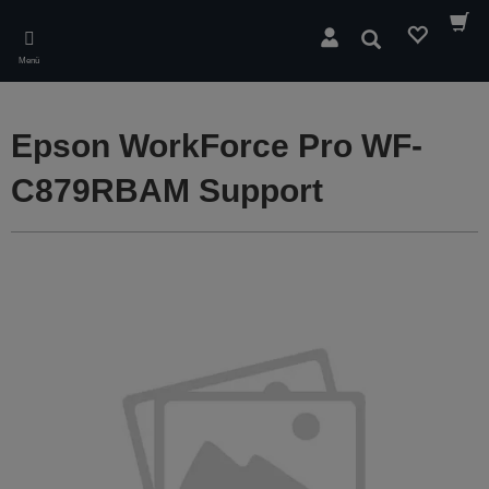
Skip
to
Suchen
main
Menü
content
Epson WorkForce Pro WF-
C879RBAM Support