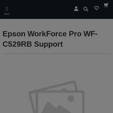
Skip
to
Suchen
main
Menü
content
Epson WorkForce Pro WF-
C529RB Support