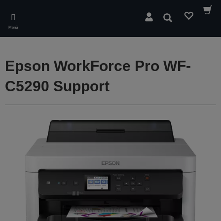
Skip
to
Suchen
main
Menü
content
Epson WorkForce Pro WF-
C5290 Support