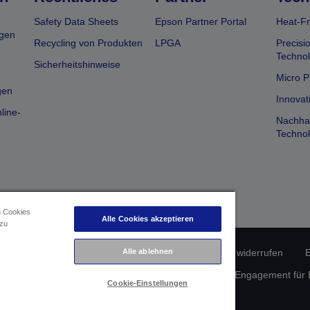
Safety Data Sheets
Epson Partner Portal
Heat-Fr
gen
Recycling von Produkten
LPGA
Precisi
Technol
Sicherheitshinweise
Micro P
gen
Innovat
line-
Nachhal
Technol
n Cookies
Alle Cookies akzeptieren
 zu
Alle ablehnen
erätekonformität
Datenschutzrichtlinie
Vertrag widerrufen
E
atenschutz
Informationen zu Cookies
Epson Engagement für Ba
Cookie-Einstellungen
Copyright © 2026 Seiko Epson