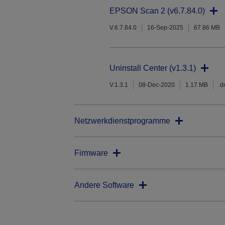
EPSON Scan 2 (v6.7.84.0)
V.6.7.84.0
16-Sep-2025
67.86 MB
Uninstall Center (v1.3.1)
V.1.3.1
08-Dec-2020
1.17 MB
.
Netzwerkdienstprogramme
Firmware
Andere Software