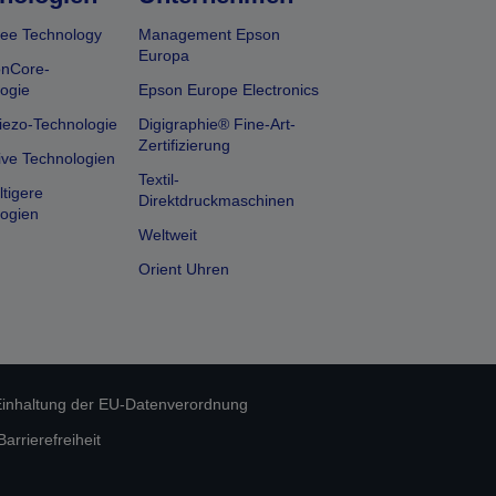
ee Technology
Management Epson
Europa
onCore-
ogie
Epson Europe Electronics
iezo-Technologie
Digigraphie® Fine-Art-
Zertifizierung
ive Technologien
Textil-
tigere
Direktdruckmaschinen
ogien
Weltweit
Orient Uhren
inhaltung der EU-Datenverordnung
rrierefreiheit