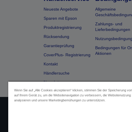
Neueste Angebote
Allgemeine
Geschäftsbedingun
Sparen mit Epson
Zahlungs- und
Produktregistrierung
Lieferbedingungen
Rücksendung
Nutzungsbedingun
Garantieprüfung
Bedingungen für On
Aktionen
CoverPlus- Registrierung
Kontakt
Händlersuche
Newsletter
Wenn Sie auf „Alle Cookies akzeptieren“ klicken, stimmen Sie der Speicherung vo
auf Ihrem Gerät zu, um die Websitenavigation zu verbessern, die Websitenutzung
analysieren und unsere Marketingbemühungen zu unterstützen.
Impressum
Identifizierung der G
Fragen zum D