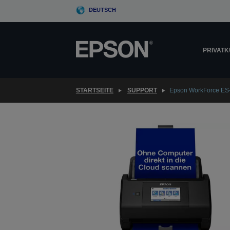
Skip
DEUTSCH
to
main
content
PRIVAT
STARTSEITE
SUPPORT
Epson WorkForce E