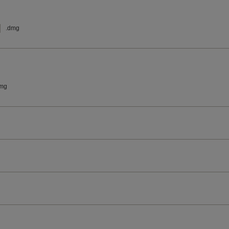
.dmg
dmg