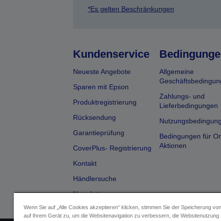
*Es gelten Beschränkungen
Kundenservice
Bedingunge
Neueste Angebote
Allgemeine
Geschäftsbedingun
Sparen mit Epson
Zahlungs- und
Produktregistrierung
Lieferbedingungen
Rücksendung
Nutzungsbedingun
Garantieprüfung
Bedingungen für On
Aktionen
CoverPlus- Registrierung
Kontakt
Händlersuche
Newsletter
Wenn Sie auf „Alle Cookies akzeptieren“ klicken, stimmen Sie der Speicherung vo
auf Ihrem Gerät zu, um die Websitenavigation zu verbessern, die Websitenutzung