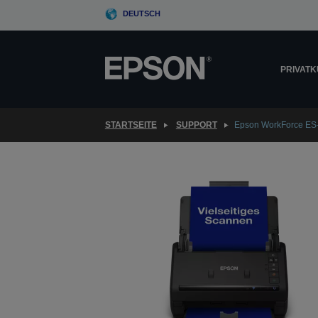
Skip
DEUTSCH
to
main
content
PRIVAT
STARTSEITE
SUPPORT
Epson WorkForce ES-