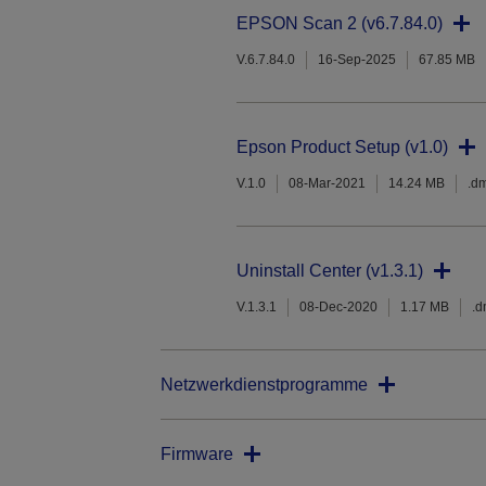
EPSON Scan 2 (v6.7.84.0)
V.6.7.84.0
16-Sep-2025
67.85 MB
Epson Product Setup (v1.0)
V.1.0
08-Mar-2021
14.24 MB
.d
Uninstall Center (v1.3.1)
V.1.3.1
08-Dec-2020
1.17 MB
.
Netzwerkdienstprogramme
Firmware