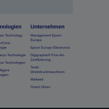
nologien
Unternehmen
ee Technology
Management Epson
Europa
onCore-
ogie
Epson Europe Electronics
iezo-Technologie
Digigraphie® Fine-Art-
Zertifizierung
ive Technologien
Textil-
tigere
Direktdruckmaschinen
ogien
Weltweit
Orient Uhren