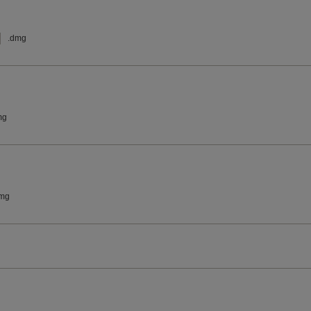
.dmg
mg
dmg