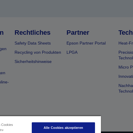
n
Rechtliches
Partner
Tech
Safety Data Sheets
Epson Partner Portal
Heat-Fr
gen
Recycling von Produkten
LPGA
Precisi
Technol
Sicherheitshinweise
Micro P
gen
Innovat
line-
Nachhal
Technol
n Cookies
Alle Cookies akzeptieren
 zu