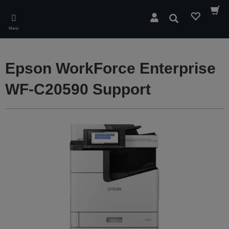
Skip
to
Suchen
main
Menü
content
Epson WorkForce Enterprise
WF-C20590 Support